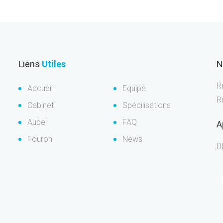
Liens
Utiles
N
R
Accueil
Equipe
R
Cabinet
Spécilisations
Aubel
FAQ
A
Fouron
News
0