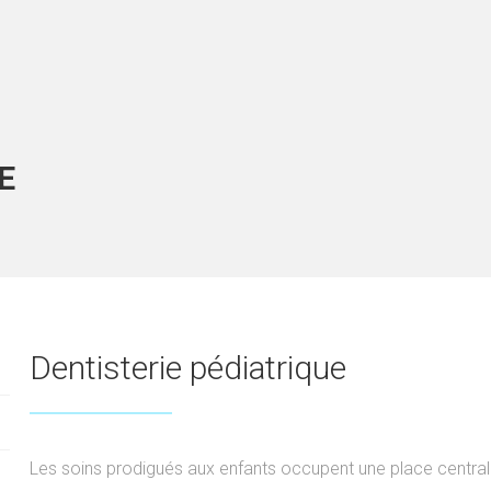
E
Dentisterie pédiatrique
Les soins prodigués aux enfants occupent une place central